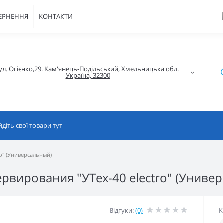
ВЕРНЕННЯ
КОНТАКТИ
ул. Огієнко,29. Кам'янець-Подільський, Хмельницька обл. 
Україна, 32300
o" (Универсальный)
рвирования "УТех-40 electro" (Униве
Відгуки:
(0)
К