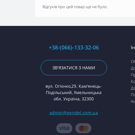
Відгуків про цей товар ще не було.
+38-(066)-133-32-06
І
О
ЗВ'ЯЗАТИСЯ З НАМИ
До
Пр
К
вул. Огієнко,29. Кам'янець-
До
Подільський, Хмельницька
П
обл. Україна, 32300
Ак
admin@gendel.com.ua