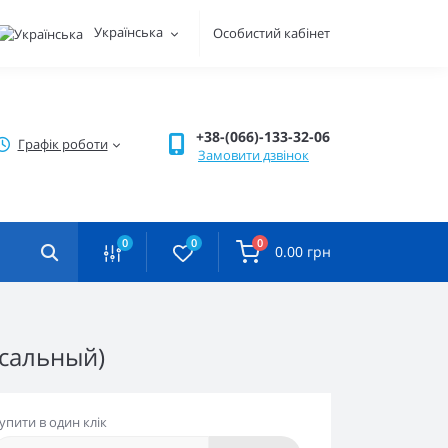
Українська
Особистий кабінет
+38-(066)-133-32-06
Графік роботи
Замовити дзвінок
0
0
0
0.00 грн
рсальный)
упити в один клік