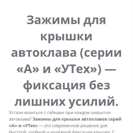
Зажимы для
крышки
автоклава (серии
«А» и «УТех») —
фиксация без
лишних усилий.
Устали возиться с гайками при каждом закрытии
автоклава?
Зажимы для крышки автоклавов серий
«А» и «УТех»
— это современное решение для
быстрой, удобной и надёжной фиксации крышки. С