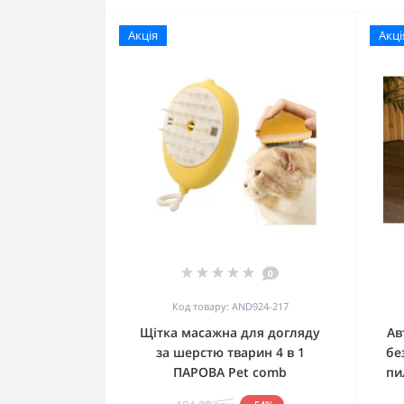
Акція
Акці
0
Код товару: AND924-217
Щітка масажна для догляду
Ав
за шерстю тварин 4 в 1
бе
ПАРОВА Pet comb
пи