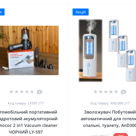
я
Акція
0
0
Код товару: LY597-217
Код товару: AND300-217
томобільний портативний
Зволожувач Побутовий
здротовий акумуляторний
автоматичний для готел
лосос 2 in1 Vacuum cleaner
спальні, туалету, AnD30
ЧОРНИЙ LY-597