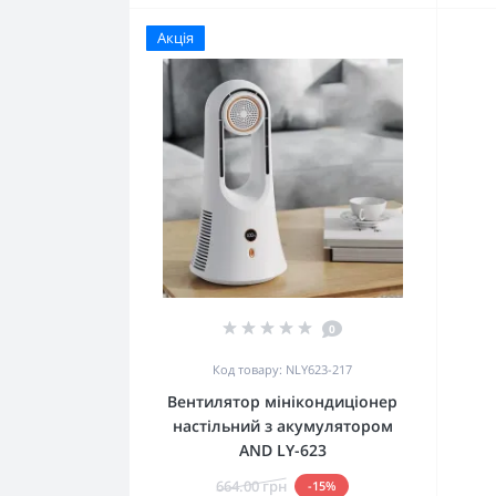
Акція
0
Код товару: NLY623-217
Вентилятор мінікондиціонер
настільний з акумулятором
AND LY-623
664.00 грн
-15%