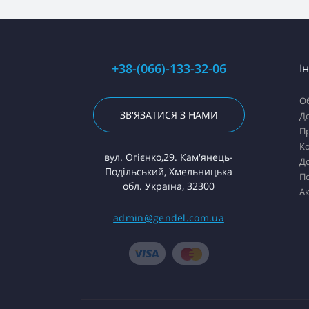
+38-(066)-133-32-06
І
О
ЗВ'ЯЗАТИСЯ З НАМИ
До
Пр
К
вул. Огієнко,29. Кам'янець-
До
Подільський, Хмельницька
П
обл. Україна, 32300
Ак
admin@gendel.com.ua