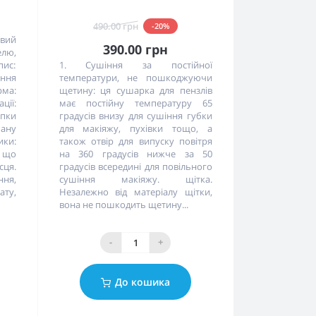
490.00 грн
-20%
вий
390.00 грн
лю,
пис:
1. Сушіння за постійної
ення
температури, не пошкоджуючи
ма:
щетину: ця сушарка для пензлів
ції:
має постійну температуру 65
опки
градусів внизу для сушіння губки
ану
для макіяжу, пухівки тощо, а
ки:
також отвір для випуску повітря
, що
на 360 градусів нижче за 50
сця.
градусів всередині для повільного
ня,
сушіння макіяжу. щітка.
ту,
Незалежно від матеріалу щітки,
вона не пошкодить щетину...
-
+
До кошика