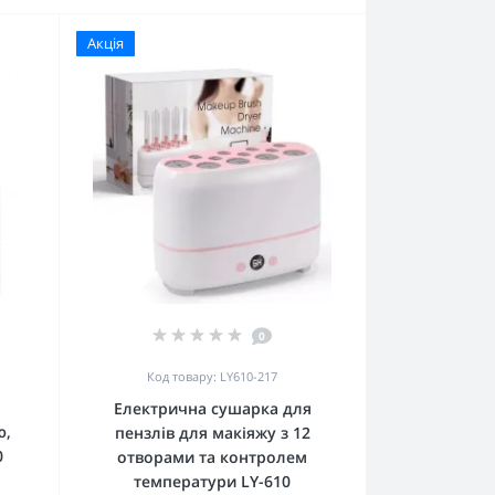
Акція
0
Код товару: LY610-217
Електрична сушарка для
ю,
пензлів для макіяжу з 12
0
отворами та контролем
температури LY-610