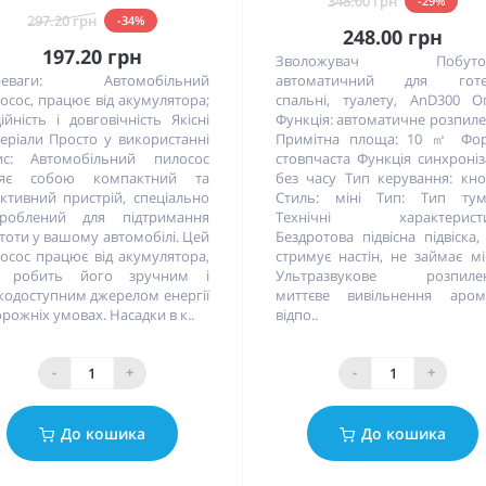
348.00 грн
-29%
297.20 грн
-34%
248.00 грн
197.20 грн
Зволожувач Побуто
реваги: Автомобільний
автоматичний для готе
осос, працює від акумулятора;
спальні, туалету, AnD300 О
ійність і довговічність Якісні
Функція: автоматичне розпил
еріали Просто у використанні
Примітна площа: 10 ㎡ Фор
ис: Автомобільний пилосос
стовпчаста Функція синхроніза
ляє собою компактний та
без часу Тип керування: кн
ктивний пристрій, спеціально
Стиль: міні Тип: Тип тум
зроблений для підтримання
Технічні характеристи
тоти у вашому автомобілі. Цей
Бездротова підвісна підвіска
осос працює від акумулятора,
стримує настін, не займає мі
 робить його зручним і
Ультразвукове розпилен
кодоступним джерелом енергії
миттєве вивільнення арома
орожніх умовах. Насадки в к..
відпо..
-
+
-
+
До кошика
До кошика