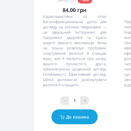
184.00 грн
-54%
84.00 грн
Характеристики та опис
Багатофункціональна щітка для
Пе
догляду за хатніми тваринами —
пил
це ідеальний інструмент для
Над
підтримки здоров'я та краси
мат
шерсті вашого вихованця. Вона
Оп
не тільки розв'язує проблеми
яв
сплутування волосся й очищає
ефе
ворс, але й піклується про шкіру
ро
вашого пухнастого друга,
чис
забезпечуючи щоденний догляд.
пил
Особливості: Ефективний догляд:
що
Щітка допомагає розплутувати
лег
волосся й очищати..
в д
-
+
До кошика