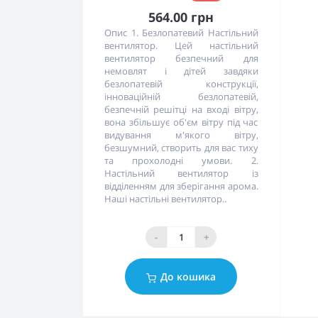
564.00 грн
Опис 1. Безлопатевий Настільний
вентилятор. Цей настільний
вентилятор безпечний для
немовлят і дітей завдяки
безлопатевій конструкції,
інноваційній безлопатевій,
безпечній решітці на вході вітру,
вона збільшує об'єм вітру під час
видування м'якого вітру,
безшумний, створить для вас тиху
та прохолодні умови. 2.
Настільний вентилятор із
відділенням для зберігання арома.
Наші настільні вентилятор..
-
+
До кошика