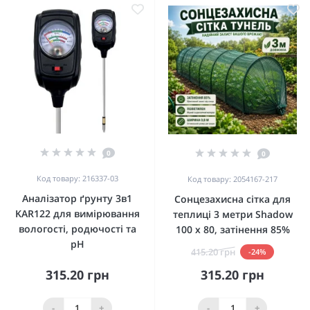
0
0
Код товару: 216337-03
Код товару: 2054167-217
Аналізатор ґрунту 3в1
Сонцезахисна сітка для
KAR122 для вимірювання
теплиці 3 метри Shadow
вологості, родючості та
100 х 80, затінення 85%
pH
415.20 грн
-24%
315.20 грн
315.20 грн
-
+
-
+