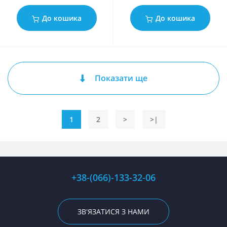
До кошика
До кошика
Показати ще
1
2
>
>|
+38-(066)-133-32-06
ЗВ'ЯЗАТИСЯ З НАМИ