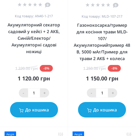
0
0
Код товару: AN40-1-217
Код товару: MLD-107-217
Акумуляторний секатор
Газонокосарка/тример
садовий у кейсі + 2 АКБ,
для косіння трави MLD-
Синій/Електор/
107/
Акумуляторні садові
Акумуляторнийтример 48
ножиці
В, 5000 мАг/Тример для
трави 2 АКБ + колеса
1 220.00 грн
1 250.00 грн
-8%
-8%
1 120.00 грн
1 150.00 грн
-
+
-
+
До кошика
До кошика
Акція
Акція