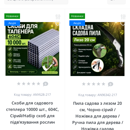
Новинки
Новинки
Акція
Акція
0
0
Код товару: ANY628-217
Код товару: AN96342-217
Скоби для садового
Пила садова з лезом 20
степлера 10000 шт., 604С,
см, Чорно-сірий /
Сірий/Набір скоб для
Ножівка для дерева /
підв'язування рослин
Ручна пила для дерева /
Ножівка садова