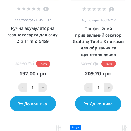
0
0
Код товару: ZT5459-217
Код товару: Tool3-217
Ручна акумуляторна
Професійний
газонокосарка для саду
привівальний секатор
Zip Trim ZT5459
Grafting Tool з 3 ножами
для обрізання та
щеплення дерев
292.00 грн
309.20 грн
-34%
-32%
192.00 грн
209.20 грн
-
+
-
+
До кошика
До кошика
Акція