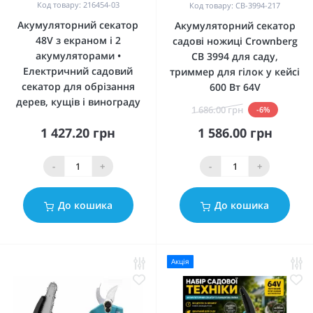
Код товару: 216454-03
Код товару: CB-3994-217
Акумуляторний секатор
Акумуляторний секатор
48V з екраном і 2
садові ножиці Crownberg
акумуляторами •
CB 3994 для саду,
Електричний садовий
триммер для гілок у кейсі
секатор для обрізання
600 Вт 64V
дерев, кущів і винограду
1 686.00 грн
-6%
1 427.20 грн
1 586.00 грн
-
+
-
+
До кошика
До кошика
Акція