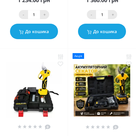
1 234.00 грн
1 360.00 грн
-
+
-
+
До кошика
До кошика
Акція
0
0