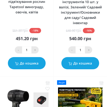
підв'язування рослин
інструментів 10 шт. у
Tapetool винограду,
валізі, Зелений/ Садовий
овочів, квітів
інструмент/Основники
для саду/ Садовий
інвентар
551.20 грн
640.00 грн
-18%
-16%
451.20 грн
540.00 грн
-
+
-
+
До кошика
До кошика
Акція