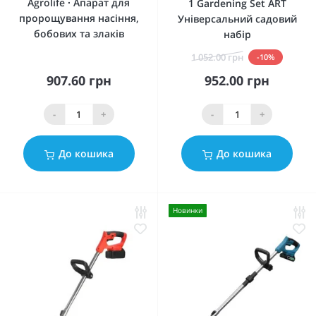
Agrolife ∙ Апарат для
1 Gardening Set ART
пророщування насіння,
Універсальний садовий
бобових та злаків
набір
1 052.00 грн
-10%
907.60 грн
952.00 грн
-
+
-
+
До кошика
До кошика
Новинки