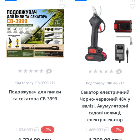
0
0
Код товару: CB-3999-217
Код товару: NKC48-217
Подовжувач для пилки
Секатор електричний
та секатора CB-3999
Чорно-червоний 48V у
валізі, Акумуляторні
садові ножиці,
електросекатор
1 334.00 грн
1 460.00 грн
-7%
-7%