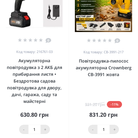
0
0
Код товару: 216761-03
Код товару: CB-3991-217
Акумуляторна
Повітродувка-пилосос
повітродувка з 2 АКБ для
акумуляторна Crownberg
прибирання листя •
CB-3991 жовта
Бездротова садова
повітродувка для двору,
дачі, гаража, саду та
майстерні
931.20 грн
-11%
630.80 грн
831.20 грн
-
+
-
+