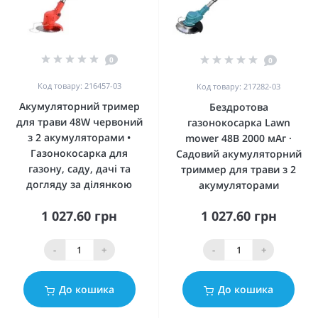
0
0
Код товару: 216457-03
Код товару: 217282-03
Акумуляторний тример
Бездротова
для трави 48W червоний
газонокосарка Lawn
з 2 акумуляторами •
mower 48В 2000 мАг ·
Газонокосарка для
Садовий акумуляторний
газону, саду, дачі та
триммер для трави з 2
догляду за ділянкою
акумуляторами
1 027.60 грн
1 027.60 грн
-
+
-
+
До кошика
До кошика