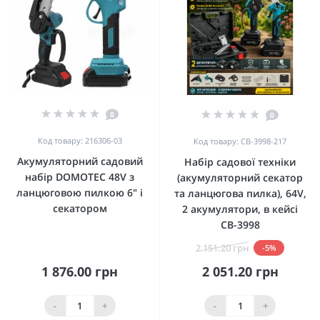
0
0
Код товару: 216306-03
Код товару: CB-3998-217
Акумуляторний садовий
Набір садової техніки
набір DOMOTEC 48V з
(акумуляторний секатор
ланцюговою пилкою 6" і
та ланцюгова пилка), 64V,
секатором
2 акумулятори, в кейсі
CB-3998
2 151.20 грн
-5%
1 876.00 грн
2 051.20 грн
-
+
-
+