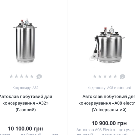
0
0
Код товару: А32
Код товару: А08 electro-uni
Автоклав побутовий для
Автоклав побутовий дл
консервування «А32»
консервування «А08 elect
(Газовий)
(Універсальний)
10 900.00 грн
10 100.00 грн
Автоклав A08 Electro - це суча