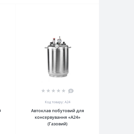
0
Код товару: А24
я
Автоклав побутовий для
консервування «А24»
(Газовий)