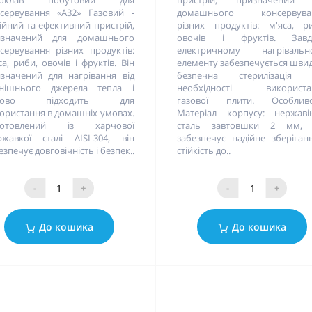
токлав побутовий для
пристрій, призначений 
сервування «А32» Газовий -
домашнього консервува
ійний та ефективний пристрій,
різних продуктів: м'яса, р
изначений для домашнього
овочів і фруктів. Завд
сервування різних продуктів:
електричному нагрівальн
са, риби, овочів і фруктів. Він
елементу забезпечується швид
значений для нагрівання від
безпечна стерилізація 
внішнього джерела тепла і
необхідності використа
дово підходить для
газової плити. Особливос
ористання в домашніх умовах.
Матеріал корпусу: нержаві
готовлений із харчової
сталь завтовшки 2 мм,
ржавкої сталі AISI-304, він
забезпечує надійне зберіган
езпечує довговічність і безпек..
стійкість до..
-
+
-
+
До кошика
До кошика