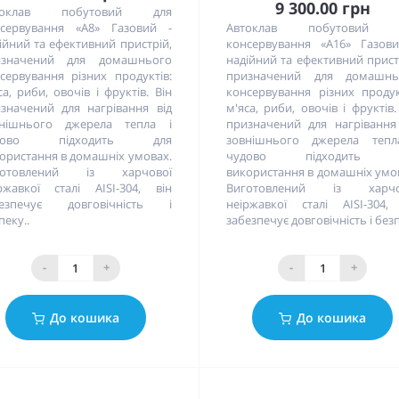
9 300.00 грн
токлав побутовий для
сервування «А8» Газовий -
Автоклав побутовий 
ійний та ефективний пристрій,
консервування «А16» Газов
изначений для домашнього
надійний та ефективний прист
сервування різних продуктів:
призначений для домашнь
са, риби, овочів і фруктів. Він
консервування різних продук
значений для нагрівання від
м'яса, риби, овочів і фруктів.
внішнього джерела тепла і
призначений для нагрівання
дово підходить для
зовнішнього джерела тепл
ористання в домашніх умовах.
чудово підходить 
готовлений із харчової
використання в домашніх умо
ржавкої сталі AISI-304, він
Виготовлений із харчо
безпечує довговічність і
неіржавкої сталі AISI-304,
пеку..
забезпечує довговічність і безп
-
+
-
+
До кошика
До кошика