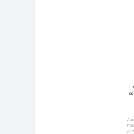
ко
Авт
пр
до