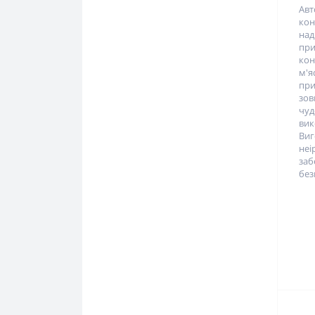
Ав
кон
над
пр
кон
м'я
при
зо
чу
вик
Ви
неі
за
без