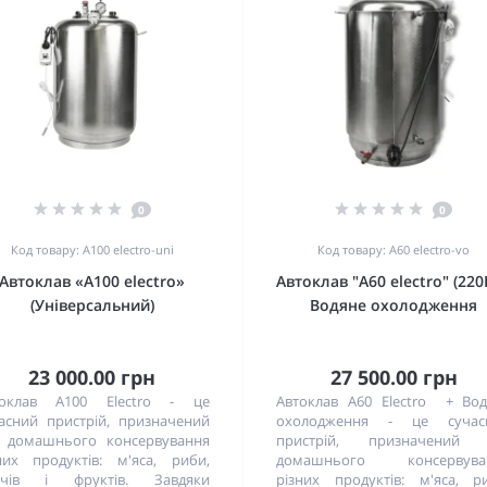
0
0
Код товару: А100 electro-uni
Код товару: А60 electro-vo
Автоклав «А100 electro»
Автоклав "А60 electro" (220
(Універсальний)
Водяне охолодження
23 000.00 грн
27 500.00 грн
токлав A100 Electro - це
Автоклав A60 Electro + Во
асний пристрій, призначений
охолодження - це сучас
 домашнього консервування
пристрій, призначений 
них продуктів: м'яса, риби,
домашнього консервува
очів і фруктів. Завдяки
різних продуктів: м'яса, р