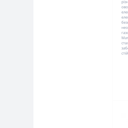
різ
ов
ел
еле
бе
не
га
Мат
ст
заб
стій