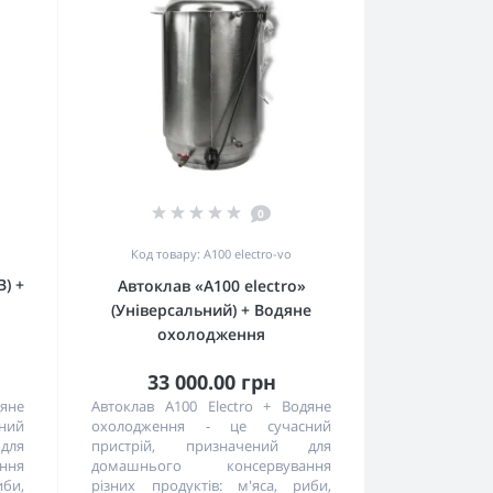
0
Код товару: А100 electro-vo
В) +
Автоклав «А100 electro»
(Універсальний) + Водяне
охолодження
33 000.00 грн
дяне
Автоклав A100 Electro + Водяне
ний
охолодження - це сучасний
для
пристрій, призначений для
ння
домашнього консервування
иби,
різних продуктів: м'яса, риби,