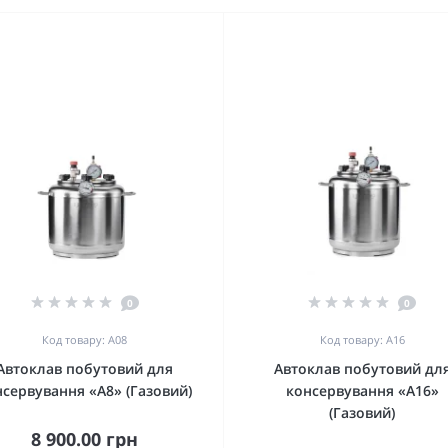
0
0
Код товару: А08
Код товару: А16
Автоклав побутовий для
Автоклав побутовий дл
нсервування «А8» (Газовий)
консервування «А16»
(Газовий)
8 900.00 грн