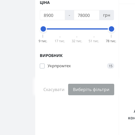
ЦІНА
-
грн
9 тис.
17 тис.
32 тис.
51 тис.
78 тис.
ВИРОБНИК
Укрпромтех
15
Скасувати
Виберіть фільтри
ко