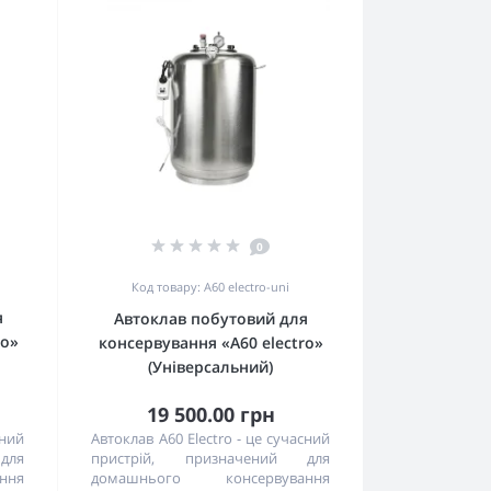
0
Код товару: А60 electro-uni
я
Автоклав побутовий для
ro»
консервування «А60 electro»
(Універсальний)
19 500.00 грн
сний
Автоклав A60 Electro - це сучасний
для
пристрій, призначений для
ння
домашнього консервування