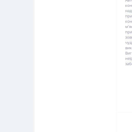
Ав
кон
над
пр
кон
м'я
при
зо
чу
вик
Ви
неі
заб