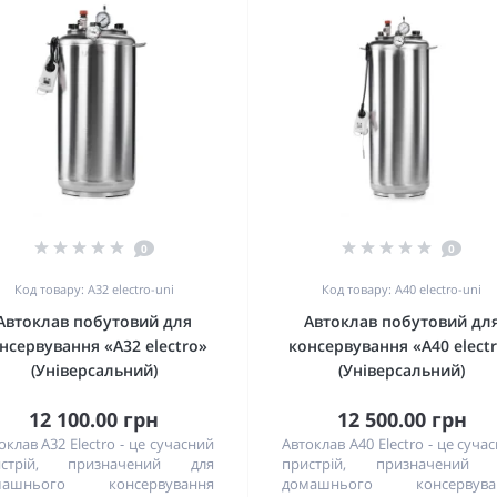
0
0
Код товару: А32 electro-uni
Код товару: А40 electro-uni
Автоклав побутовий для
Автоклав побутовий дл
нсервування «А32 electro»
консервування «А40 elect
(Універсальний)
(Універсальний)
12 100.00 грн
12 500.00 грн
оклав A32 Electro - це сучасний
Автоклав A40 Electro - це суча
истрій, призначений для
пристрій, призначений 
машнього консервування
домашнього консервува