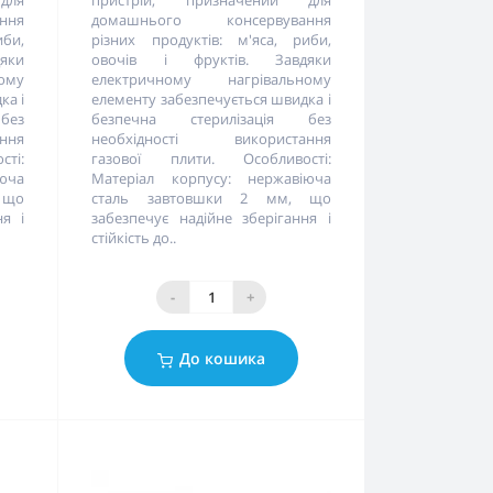
для
пристрій, призначений для
ння
домашнього консервування
иби,
різних продуктів: м'яса, риби,
яки
овочів і фруктів. Завдяки
ому
електричному нагрівальному
ка і
елементу забезпечується швидка і
без
безпечна стерилізація без
ння
необхідності використання
ті:
газової плити. Особливості:
юча
Матеріал корпусу: нержавіюча
 що
сталь завтовшки 2 мм, що
ня і
забезпечує надійне зберігання і
стійкість до..
-
+
До кошика