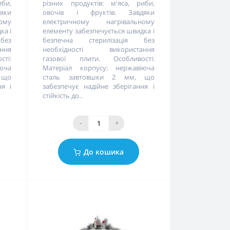
иби,
різних продуктів: м'яса, риби,
яки
овочів і фруктів. Завдяки
ому
електричному нагрівальному
ка і
елементу забезпечується швидка і
без
безпечна стерилізація без
ння
необхідності використання
ті:
газової плити. Особливості:
юча
Матеріал корпусу: нержавіюча
 що
сталь завтовшки 2 мм, що
ня і
забезпечує надійне зберігання і
стійкість до..
-
+
До кошика