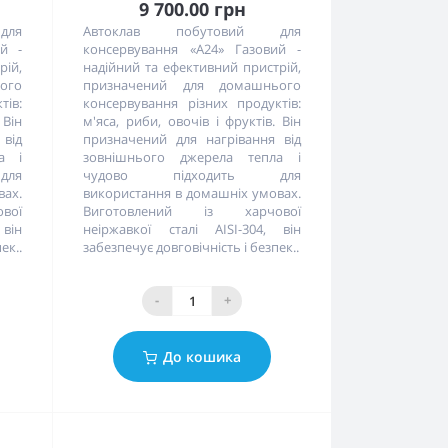
9 700.00 грн
для
Автоклав побутовий для
ий -
консервування «А24» Газовий -
рій,
надійний та ефективний пристрій,
ого
призначений для домашнього
тів:
консервування різних продуктів:
 Він
м'яса, риби, овочів і фруктів. Він
 від
призначений для нагрівання від
а і
зовнішнього джерела тепла і
для
чудово підходить для
вах.
використання в домашніх умовах.
вої
Виготовлений із харчової
 він
неіржавкої сталі AISI-304, він
ек..
забезпечує довговічність і безпек..
-
+
До кошика