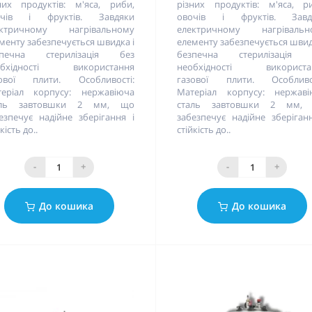
них продуктів: м'яса, риби,
різних продуктів: м'яса, р
очів і фруктів. Завдяки
овочів і фруктів. Завд
ектричному нагрівальному
електричному нагрівальн
менту забезпечується швидка і
елементу забезпечується швид
зпечна стерилізація без
безпечна стерилізація 
обхідності використання
необхідності використа
зової плити. Особливості:
газової плити. Особливос
еріал корпусу: нержавіюча
Матеріал корпусу: нержаві
аль завтовшки 2 мм, що
сталь завтовшки 2 мм,
езпечує надійне зберігання і
забезпечує надійне зберіган
кість до..
стійкість до..
-
+
-
+
До кошика
До кошика