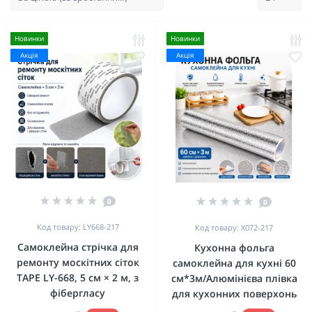
Новинки
Новинки
Акція
Акція
0
0
Код товару: LY668-217
Код товару: Х072-217
Самоклейна стрічка для
Кухонна фольга
ремонту москітних сіток
самоклейна для кухні 60
TAPE LY-668, 5 см × 2 м, з
см*3м/Алюмінієва плівка
фібергласу
для кухонних поверхонь