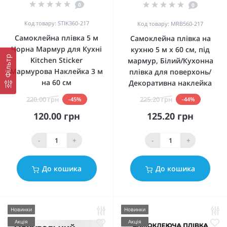
0
0
Код товару: STIK360-217
Код товару: MRB560-217
Самоклейна плівка 5 м
Самоклейна плівка на
Чорна Мармур для Кухні
кухню 5 м х 60 см, під
Фільтр
Kitchen Sticker
мармур, Білий/Кухонна
Мармурова Наклейка 3 м
плівка для поверхонь/
на 60 см
Декоративна наклейка
220.00 грн
225.20 грн
-45%
-44%
120.00 грн
125.20 грн
-
+
-
+
До кошика
До кошика
Новинки
Новинки
Акція
Акція