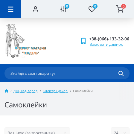
0
0
0
+38-(066)-133-32-06
Замовити дзвінок
ДІм, сад, город
Інтер'єр і декор
Самоклейки
Самоклейки