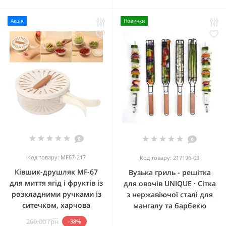
Акція
Новинки
0
0
Код товару: MF67-217
Код товару: 217196-03
Ківшик-друшляк MF-67
Вузька гриль - решітка
для миття ягід і фруктів із
для овочів UNIQUE · Сітка
розкладними ручками із
з нержавіючої сталі для
ситечком, харчова
мангалу та барбекю
260.00 грн
-38%