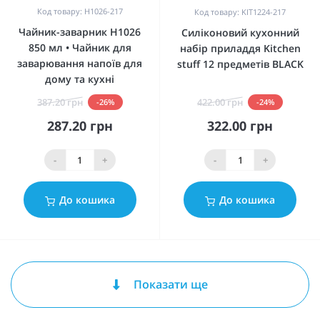
Код товару: H1026-217
Код товару: KIT1224-217
Чайник-заварник H1026
Силіконовий кухонний
850 мл • Чайник для
набір приладдя Kitchen
заварювання напоїв для
stuff 12 предметів BLACK
дому та кухні
387.20 грн
422.00 грн
-26%
-24%
287.20 грн
322.00 грн
-
+
-
+
До кошика
До кошика
Показати ще