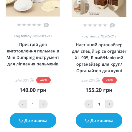
0
0
Код товару: MN7089-217
Код товару: XL905-217
Пристрій для
Настінний органайзер
виготовлення пельменів
для спецій Spice organizer
Mini Dumping інструмент
XL-905, Білий/Навісний
для ліплення пельменів
органайзер для круп/
Органайзер для кухні
240.00 грн
255.20 грн
-42%
-39%
140.00 грн
155.20 грн
-
+
-
+
До кошика
До кошика