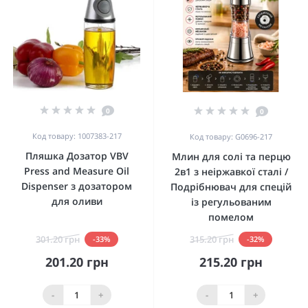
0
0
Код товару: 1007383-217
Код товару: G0696-217
Пляшка Дозатор VBV
Млин для солі та перцю
Press and Measure Oil
2в1 з неіржавкої сталі /
Dispenser з дозатором
Подрібнювач для спецій
для оливи
із регульованим
помелом
301.20 грн
315.20 грн
-33%
-32%
201.20 грн
215.20 грн
-
+
-
+