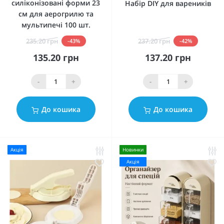
силіконізовані форми 23
Набір DIY для вареників
см для аерогрилю та
мультипечі 100 шт.
235.20 грн
237.20 грн
-43%
-42%
135.20 грн
137.20 грн
-
+
-
+
До кошика
До кошика
Акція
Новинки
Акція