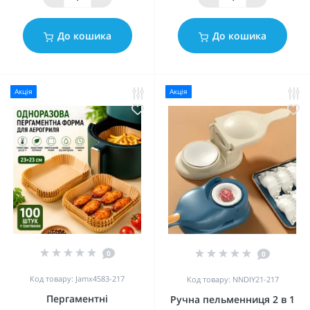
До кошика
До кошика
Акція
Акція
0
0
Код товару: Jamx4583-217
Код товару: NNDIY21-217
Пергаментні
Ручна пельменниця 2 в 1