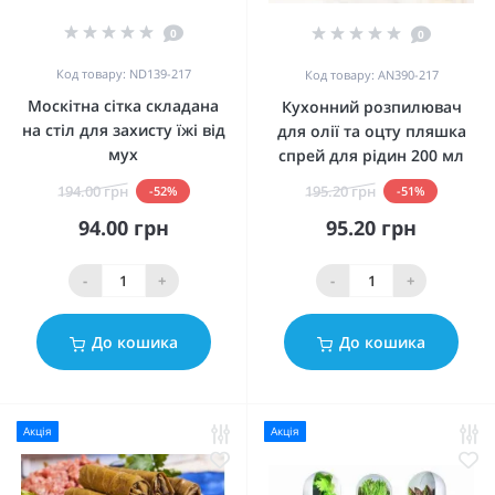
0
0
Код товару: ND139-217
Код товару: AN390-217
Москітна сітка складана
Кухонний розпилювач
на стіл для захисту їжі від
для олії та оцту пляшка
мух
спрей для рідин 200 мл
194.00 грн
195.20 грн
-52%
-51%
94.00 грн
95.20 грн
-
+
-
+
До кошика
До кошика
Акція
Акція