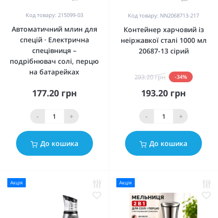
Код товару: 215099-03
Код товару: NN2068713-217
Автоматичний млин для
Контейнер харчовий із
спецій · Електрична
неіржавкої сталі 1000 мл
спецівниця –
20687-13 сірий
подрібнювач солі, перцю
на батарейках
293.20 грн
-34%
177.20 грн
193.20 грн
-
+
-
+
До кошика
До кошика
Акція
Акція