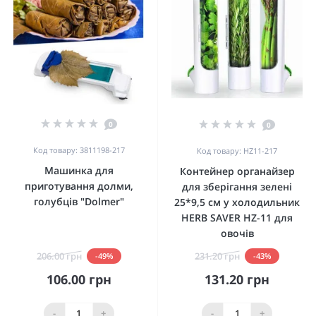
0
0
Код товару: 3811198-217
Код товару: HZ11-217
Машинка для
Контейнер органайзер
приготування долми,
для зберігання зелені
голубців "Dolmer"
25*9,5 см у холодильник
HERB SAVER HZ-11 для
овочів
206.00 грн
231.20 грн
-49%
-43%
106.00 грн
131.20 грн
-
+
-
+