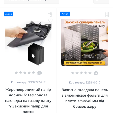
Акція
Акція
0
0
Код товару: NNN2222-217
Код товару: 325840-217
Жиронепроникний папір
Захисна складана панель
чорний ⁇ Тефлонова
з алюмінієвої фольги для
накладка на газову плиту
плити 325×840 мм від
⁇ Захисний папір для
бризок жиру
плити