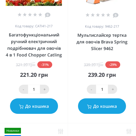
0
0
Код товару: CATI41-217
Код товару: 9462-217
Багатофункціональний
Мультислайсер тертка
ручний електричний
для овочів Brava Spring
подрібнювач для овочів
Slicer 9462
4 в 1 Food Chopper Catling
321.20 грн
339.20 грн
-31%
-29%
221.20 грн
239.20 грн
-
+
-
+
До кошика
До кошика
Новинки