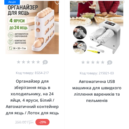
Акція
0
0
Код товару: EGS4-217
Код товару: 215021-03
Органайзер для
Автоматична USB
зберігання яєць в
машинка для швидкого
холодильнику, на 24
ліплення вареників та
яйця, 4 яруси, Білий /
пельменів
Автоматичний контейнер
для яєць / Лоток для яєць
350.00 грн
-29%