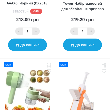
АААХ6. Чорний (DX2518)
Tower Набір ємностей
для зберігання приправ
318.00 грн
-31%
218.00 грн
219.20 грн
-
+
-
+
До кошика
До кошика
Акція
Акція