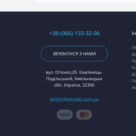
+38-(066)-133-32-06
І
О
ЗВ'ЯЗАТИСЯ З НАМИ
До
Пр
К
вул. Огієнко,29. Кам'янець-
До
Подільський, Хмельницька
П
обл. Україна, 32300
Ак
admin@gendel.com.ua