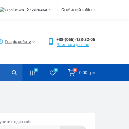
Українська
Особистий кабінет
+38-(066)-133-32-06
Графік роботи
Замовити дзвінок
0
0
0
0.00 грн
упити в один клік