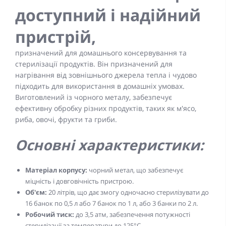
доступний і надійний
пристрій,
призначений для домашнього консервування та
стерилізації продуктів. Він призначений для
нагрівання від зовнішнього джерела тепла і чудово
підходить для використання в домашніх умовах.
Виготовлений із чорного металу, забезпечує
ефективну обробку різних продуктів, таких як м'ясо,
риба, овочі, фрукти та гриби.
Основні характеристики:
Матеріал корпусу:
чорний метал, що забезпечує
міцність і довговічність пристрою.
Об'єм:
20 літрів, що дає змогу одночасно стерилізувати до
16 банок по 0,5 л або 7 банок по 1 л, або 3 банки по 2 л.
Робочий тиск:
до 3,5 атм, забезпечення потужності
стерилізації за температури до 125°С.