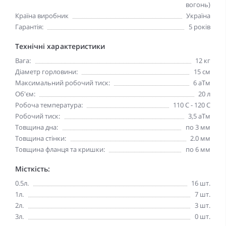
вогонь)
Країна виробник
Україна
Гарантія:
5 років
Технічні характеристики
Вага:
12 кг
Діаметр горловини:
15 см
Максимальний робочий тиск:
6 аТм
Об'єм:
20 л
Робоча температура:
110 С - 120 С
Робочий тиск:
3,5 аТм
Товщина дна:
по 3 мм
Товщина стінки:
2.0 мм
Товщина фланця та кришки:
по 6 мм
Місткість:
0.5л.
16 шт.
1л.
7 шт.
2л.
3 шт.
3л.
0 шт.