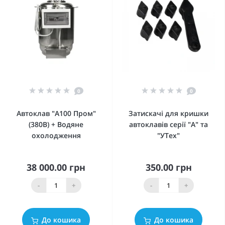
0
0
Автоклав "А100 Пром"
Затискачі для кришки
(380В) + Водяне
автоклавів серії "А" та
охолодження
"УТех"
38 000.00 грн
350.00 грн
-
+
-
+
До кошика
До кошика