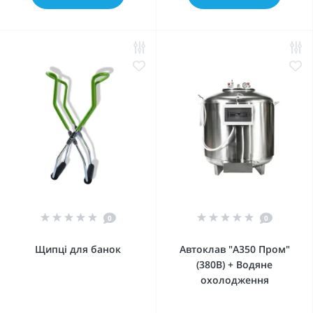
0
0
Щипці для банок
Автоклав "А350 Пром"
(380В) + Водяне
охолодження