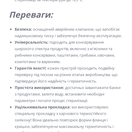
Переваги:
Безпека:
оснащений аварійним клапаном, що запобігає
надлишковому тиску і забезпечує безпечну експлуатацію.
Універсальність:
підходить для консервування
широкого спектра продуктів, включно з м'ясними та
рибними консервами, паштетами, грибами, овочами,
компотами та варенням.
Гарантія якості:
кожен пристрій проходить подвійну
перевірку під тиском на різних етапах виробництва, що
підтверджує його надійність і герметичність.
Простота використання:
достатньо завантажити банки
з продуктами, залити воду, встановити необхідні
параметри і почати процес стерилізації.
Ущільнювальна прокладка:
ми використовуємо
спеціальну прокладку з харчового термостійкого
силікону! Вона ідеально повторює форми фланця і
кришки, забезпечуючи максимальну герметичність і