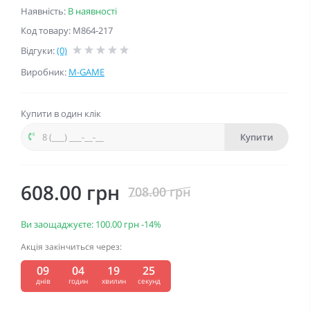
Наявність:
В наявності
Код товару: M864-217
Відгуки:
(0)
Виробник:
M-GAME
Купити в один клік
Купити
608.00 грн
708.00 грн
Ви заощаджуєте:
100.00 грн
-14%
Акція закінчиться через:
09
04
19
24
:
:
:
днів
годин
хвилин
секунд