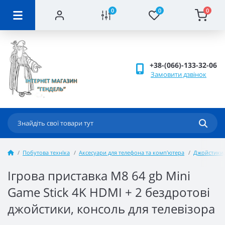
0
0
0
+38-(066)-133-32-06
Замовити дзвінок
Побутова технІка
Аксесуари для телефона та комп'ютера
Джойстики,
Ігрова приставка M8 64 gb Mini
Game Stick 4K HDMI + 2 бездротові
джойстики, консоль для телевізора