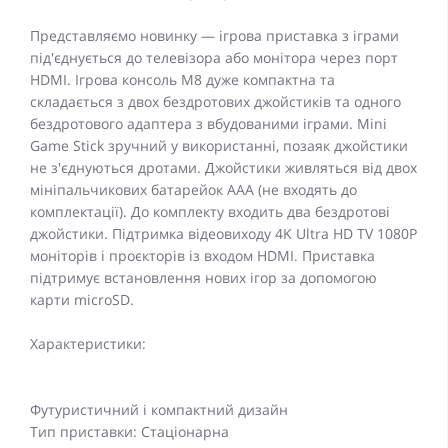
Представляємо новинку — ігрова приставка з іграми
під'єднується до телевізора або монітора через порт
HDMI. Ігрова консоль M8 дуже компактна та
складається з двох бездротових джойстиків та одного
бездротового адаптера з вбудованими іграми. Mini
Game Stick зручний у використанні, позаяк джойстики
не з'єднуються дротами. Джойстики живляться від двох
мініпальчикових батарейок ААА (не входять до
комплектації). До комплекту входить два бездротові
джойстики. Підтримка відеовиходу 4K Ultra HD TV 1080P
моніторів і проєкторів із входом HDMI. Приставка
підтримує встановлення нових ігор за допомогою
карти microSD.
Характеристики:
Футуристичний і компактний дизайн
Тип приставки: Стаціонарна