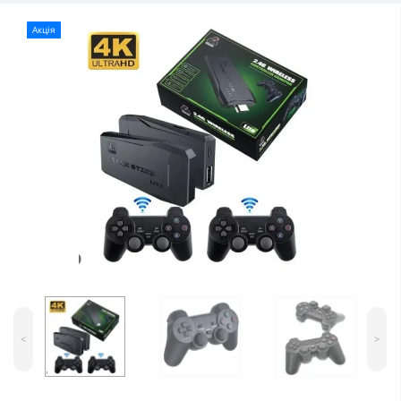
Акція
<
>