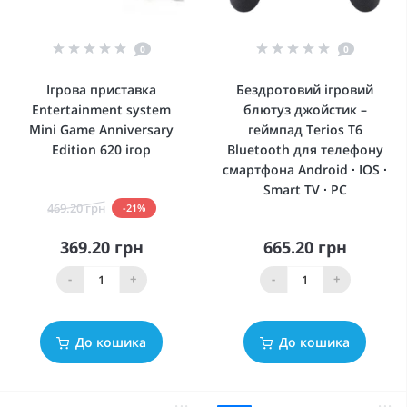
0
0
Ігрова приставка
Бездротовий ігровий
Entertainment system
блютуз джойстик –
Mini Game Anniversary
геймпад Terios T6
Edition 620 ігор
Bluetooth для телефону
смартфона Android ∙ IOS ∙
Smart TV ∙ PC
469.20 грн
-21%
369.20 грн
665.20 грн
-
+
-
+
До кошика
До кошика