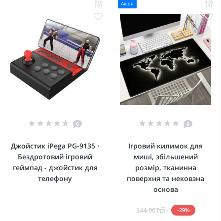
Акція
0
0
Джойстик iPega PG-9135 ∙
Ігровий килимок для
Бездротовий ігровий
миші, збільшений
геймпад - джойстик для
розмір, тканинна
телефону
поверхня та нековзна
основа
344.00 грн
-29%