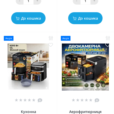
-
+
-
+
До кошика
До кошика
Акція
Акція
0
0
Кухонна
Аерофритюрниця