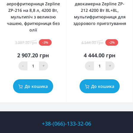
аерофритюрниця Zepline
двокамерна Zepline ZP-
ZP-216 на 8,8 л, 4200 Вт,
212 4200 Вт 8L+8L,
мультипіч з великою
мультифритюрниця для
чашею, фритюрниця без
здорового приготування
олії
3 007.20 грн
4 544.00 грн
-3%
-2%
2 907.20 грн
4 444.00 грн
-
+
-
+
До кошика
До кошика
+38-(066)-133-32-06