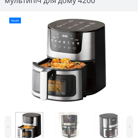
мультипіч для дому 4200
Акція
<
>