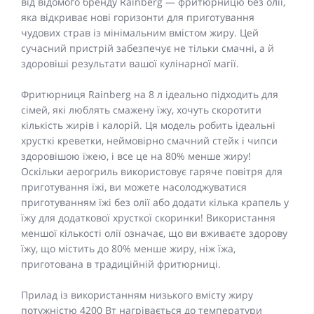
від відомого бренду Rainberg — фритюрницю без олії,
яка відкриває нові горизонти для приготування
чудових страв із мінімальним вмістом жиру. Цей
сучасний пристрій забезпечує не тільки смачні, а й
здоровіші результати вашої кулінарної магії.
Фритюрниця Rainberg на 8 л ідеально підходить для
сімей, які люблять смажену їжу, хочуть скоротити
кількість жирів і калорій. Ця модель робить ідеальні
хрусткі креветки, неймовірно смачний стейк і чипси
здоровішою їжею, і все це на 80% менше жиру!
Оскільки аерогриль використовує гаряче повітря для
приготування їжі, ви можете насолоджуватися
приготуванням їжі без олії або додати кілька крапель у
їжу для додаткової хрусткої скоринки! Використання
меншої кількості олії означає, що ви вживаєте здорову
їжу, що містить до 80% менше жиру, ніж їжа,
приготована в традиційній фритюрниці.
Прилад із використанням низького вмісту жиру
потужністю 4200 Вт нагрівається до температури