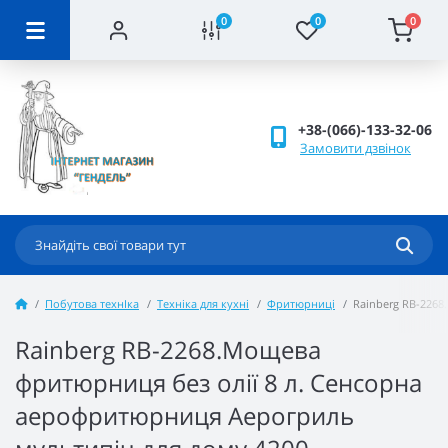
0
0
0
+38-(066)-133-32-06
Замовити дзвінок
Побутова технІка
Техніка для кухні
Фритюрниці
Rainberg RB-2268
Rainberg RB-2268.Мощева
фритюрниця без олії 8 л. Сенсорна
аерофритюрниця Аерогриль