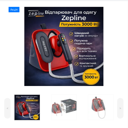
Акція
<
>