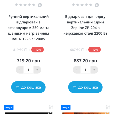
0
0
Ручний вертикальний
Відпарювач для одягу
відпарювач з
вертикальний Сірий
резервуаром 350 мл та
Zepline ZP-204 з
швидким нагріванням
неіржавкої сталі 2200 Вт
RAF R.1226R 1200W
819.20 грн
987.20 грн
-12%
-10%
719.20 грн
887.20 грн
-
+
-
+
До кошика
До кошика
Акція
Акція