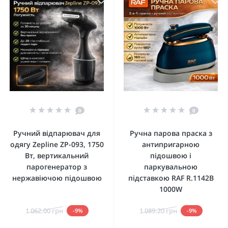
0
0
Ручний відпарювач для
Ручна парова праска з
одягу Zepline ZP-093, 1750
антипригарною
Вт, вертикальний
підошвою і
парогенератор з
паркувальною
нержавіючою підошвою
підставкою RAF R.1142B
1000W
1 062.00 грн
1 089.20 грн
-9%
-9%