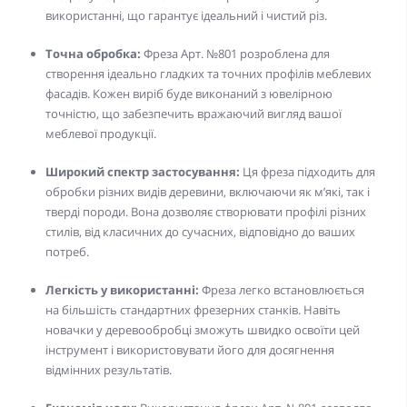
використанні, що гарантує ідеальний і чистий різ.
Точна обробка:
Фреза Арт. №801 розроблена для
створення ідеально гладких та точних профілів меблевих
фасадів. Кожен виріб буде виконаний з ювелірною
точністю, що забезпечить вражаючий вигляд вашої
меблевої продукції.
Широкий спектр застосування:
Ця фреза підходить для
обробки різних видів деревини, включаючи як м’які, так і
тверді породи. Вона дозволяє створювати профілі різних
стилів, від класичних до сучасних, відповідно до ваших
потреб.
Легкість у використанні:
Фреза легко встановлюється
на більшість стандартних фрезерних станків. Навіть
новачки у деревообробці зможуть швидко освоїти цей
інструмент і використовувати його для досягнення
відмінних результатів.