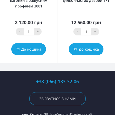
вагонки з радіусним
фільончастих дверей 171
профілем 3001
2 120.00 грн
12 560.00 грн
-
+
-
+
До кошика
До кошика
+38-(066)-133-32-06
ЗВ'ЯЗАТИСЯ З НАМИ
вул. Огієнко,29. Кам'янець-Подільський,