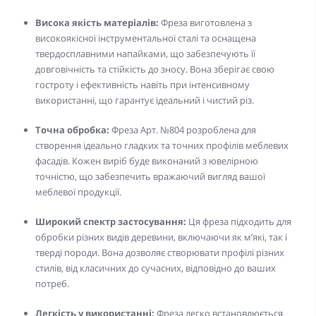
Висока якість матеріалів:
Фреза виготовлена з
високоякісної інструментальної сталі та оснащена
твердосплавними напайками, що забезпечують її
довговічність та стійкість до зносу. Вона зберігає свою
гостроту і ефективність навіть при інтенсивному
використанні, що гарантує ідеальний і чистий різ.
Точна обробка:
Фреза Арт. №804 розроблена для
створення ідеально гладких та точних профілів меблевих
фасадів. Кожен виріб буде виконаний з ювелірною
точністю, що забезпечить вражаючий вигляд вашої
меблевої продукції.
Широкий спектр застосування:
Ця фреза підходить для
обробки різних видів деревини, включаючи як м’які, так і
тверді породи. Вона дозволяє створювати профілі різних
стилів, від класичних до сучасних, відповідно до ваших
потреб.
Легкість у використанні:
Фреза легко встановлюється