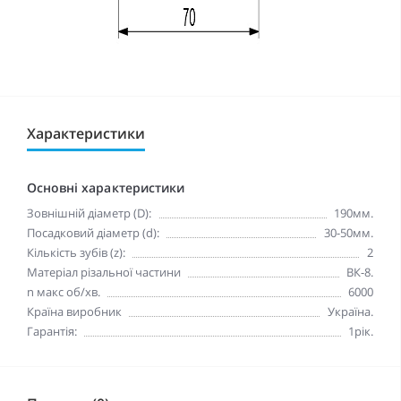
Характеристики
Основні характеристики
Зовнішній діаметр (D):
190мм.
Посадковий діаметр (d):
30-50мм.
Кількість зубів (z):
2
Матеріал різальної частини
ВК-8.
n макc oб/хв.
6000
Країна виробник
Україна.
Гарантія:
1рік.