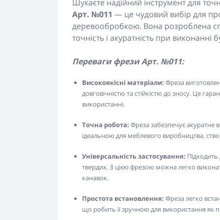
Шукаєте надійний інструмент для точн
Арт. №011
— це чудовий вибір для пр
деревообробкою. Вона розроблена сп
точність і акуратність при виконанні б
Переваги фрези Арт. №011:
Високоякісні матеріали:
Фреза виготовлена
довговічністю та стійкістю до зносу. Це гар
використанні.
Точна робота:
Фреза забезпечує акуратне в
ідеальною для меблевого виробництва, створ
Універсальність застосування:
Підходить 
твердих. З цією фрезою можна легко виконати 
канавок.
Простота встановлення:
Фреза легко вста
що робить її зручною для використання як п