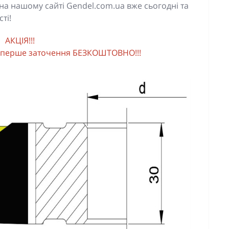
на нашому сайті Gendel.com.ua вже сьогодні та
ті!
АКЦІЯ!!!
 - перше заточення БЕЗКОШТОВНО!!!