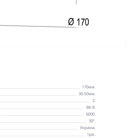
170мм.
30-50мм.
2.
ВК-8.
6000.
30º.
Україна.
1рік.