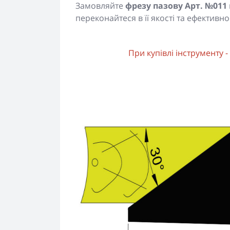
Замовляйте
фрезу пазову Арт. №011
переконайтеся в її якості та ефективнос
При купівлі інструменту