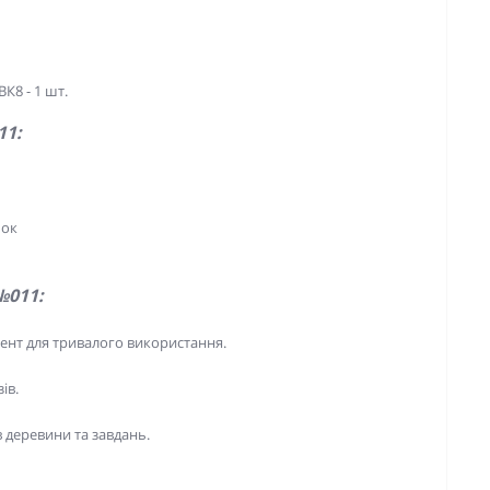
К8 - 1 шт.
11:
мок
№011:
ент для тривалого використання.
ів.
в деревини та завдань.