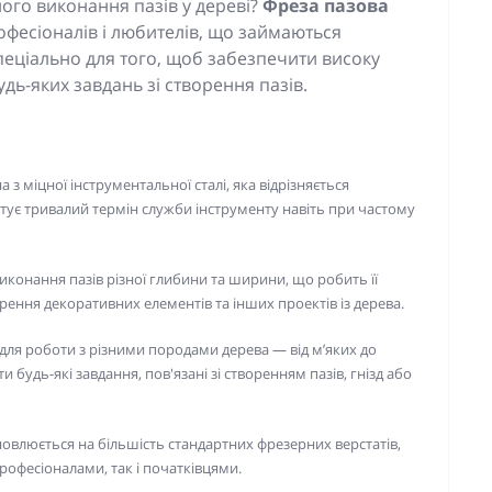
ого виконання пазів у дереві?
Фреза пазова
офесіоналів і любителів, що займаються
еціально для того, щоб забезпечити високу
удь-яких завдань зі створення пазів.
 з міцної інструментальної сталі, яка відрізняється
антує тривалий термін служби інструменту навіть при частому
иконання пазів різної глибини та ширини, що робить її
ення декоративних елементів та інших проектів із дерева.
для роботи з різними породами дерева — від м’яких до
будь-які завдання, пов'язані зі створенням пазів, гнізд або
новлюється на більшість стандартних фрезерних верстатів,
рофесіоналами, так і початківцями.