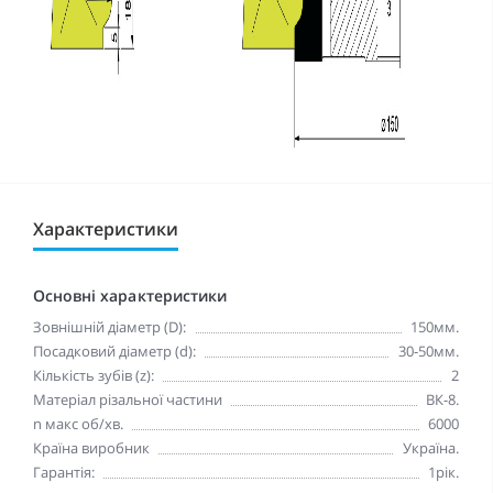
Характеристики
Основні характеристики
Зовнішній діаметр (D):
150мм.
Посадковий діаметр (d):
30-50мм.
Кількість зубів (z):
2
Матеріал різальної частини
ВК-8.
n макc oб/хв.
6000
Країна виробник
Україна.
Гарантія:
1рік.