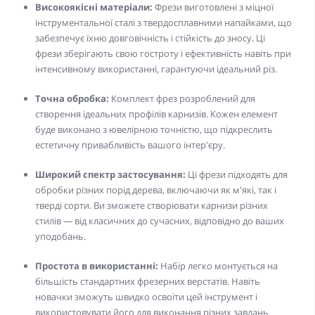
Високоякісні матеріали:
Фрези виготовлені з міцної
інструментальної сталі з твердосплавними напайками, що
забезпечує їхню довговічність і стійкість до зносу. Ці
фрези зберігають свою гостроту і ефективність навіть при
інтенсивному використанні, гарантуючи ідеальний різ.
Точна обробка:
Комплект фрез розроблений для
створення ідеальних профілів карнизів. Кожен елемент
буде виконано з ювелірною точністю, що підкреслить
естетичну привабливість вашого інтер'єру.
Широкий спектр застосування:
Ці фрези підходять для
обробки різних порід дерева, включаючи як м'які, так і
тверді сорти. Ви зможете створювати карнизи різних
стилів — від класичних до сучасних, відповідно до ваших
уподобань.
Простота в використанні:
Набір легко монтується на
більшість стандартних фрезерних верстатів. Навіть
новачки зможуть швидко освоїти цей інструмент і
використовувати його для виконання різних завдань.