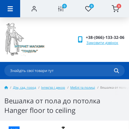
0
0
0
+38-(066)-133-32-06
Замовити дзвінок
ДІм, сад, город
Інтер'єр і декор
Меблі та полиці
Вешалка от пола до
Вешалка от пола до потолка
Hanger floor to ceiling