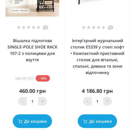
0
0
Вішалка підлогова
Інтер’єрний журнальний
SINGLE-POLE SHOE RACK
столик E5339 у стилі лофт
107-2 з полицями для
• Компактний приставний
взуття
столик для вітальні,
спальні, дивана та зони
відпочинку
560.00 грн
-18%
460.00 грн
4 186.80 грн
-
+
-
+
До кошика
До кошика