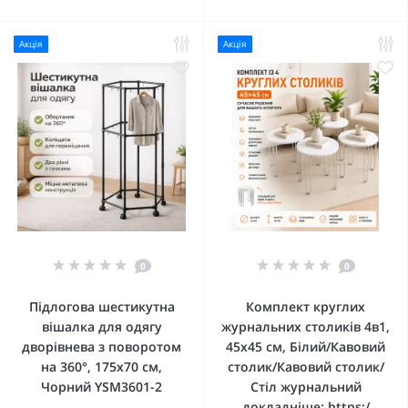
Акція
Акція
0
0
Підлогова шестикутна
Комплект круглих
вішалка для одягу
журнальних столиків 4в1,
дворівнева з поворотом
45х45 см, Білий/Кавовий
на 360°, 175х70 см,
столик/Кавовий столик/
Чорний YSM3601-2
Стіл журнальний
докладніше: https:/