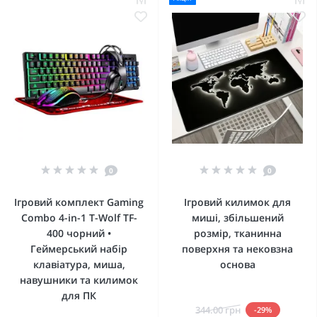
0
0
Ігровий комплект Gaming
Ігровий килимок для
Combo 4-in-1 T-Wolf TF-
миші, збільшений
400 чорний •
розмір, тканинна
Геймерський набір
поверхня та нековзна
клавіатура, миша,
основа
навушники та килимок
для ПК
344.00 грн
-29%