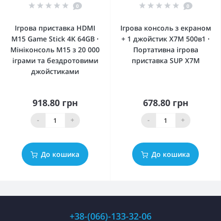
0
0
Ігрова приставка HDMI
Ігрова консоль з екраном
M15 Game Stick 4K 64GB ∙
+ 1 джойстик X7M 500в1 ∙
Мініконсоль M15 з 20 000
Портативна ігрова
іграми та бездротовими
приставка SUP X7M
джойстиками
918.80 грн
678.80 грн
-
+
-
+
До кошика
До кошика
+38-(066)-133-32-06