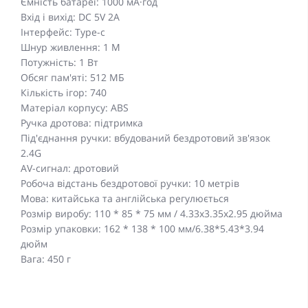
Ємність батареї: 1000 мА·год
Вхід і вихід: DC 5V 2A
Інтерфейс: Type-c
Шнур живлення: 1 М
Потужність: 1 Вт
Обсяг пам'яті: 512 МБ
Кількість ігор: 740
Матеріал корпусу: ABS
Ручка дротова: підтримка
Під'єднання ручки: вбудований бездротовий зв'язок
2.4G
AV-сигнал: дротовий
Робоча відстань бездротової ручки: 10 метрів
Мова: китайська та англійська регулюється
Розмір виробу: 110 * 85 * 75 мм / 4.33x3.35x2.95 дюйма
Розмір упаковки: 162 * 138 * 100 мм/6.38*5.43*3.94
дюйм
Вага: 450 г