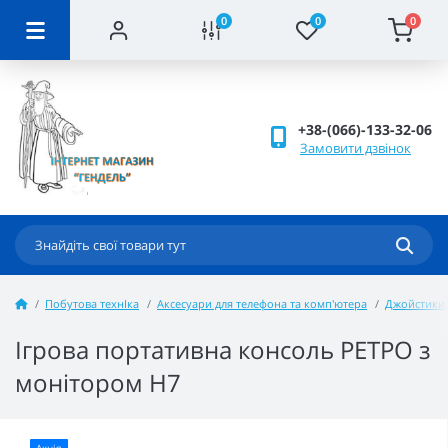
0
0
0
+38-(066)-133-32-06
Замовити дзвінок
Побутова технІка
Аксесуари для телефона та комп'ютера
Джойстики,
Ігрова портативна консоль РЕТРО з
монітором H7