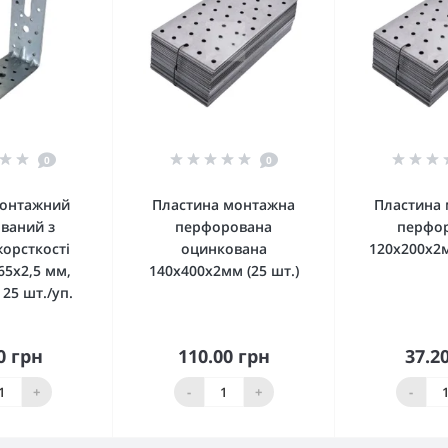
0
0
монтажний
Пластина монтажна
Пластина
ваний з
перфорована
перфо
орсткості
оцинкована
120x200x2м
65x2,5 мм,
140x400x2мм (25 шт.)
25 шт./уп.
0 грн
110.00 грн
37.2
кошика
До кошика
До 
+
-
+
-