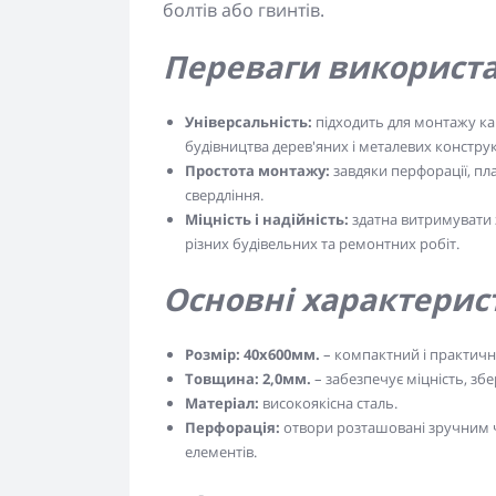
болтів або гвинтів.
Переваги використа
Універсальність:
підходить для монтажу кар
будівництва дерев'яних і металевих конструк
Простота монтажу:
завдяки перфорації, пла
свердління.
Міцність і надійність:
здатна витримувати 
різних будівельних та ремонтних робіт.
Основні характерис
Розмір: 40x600мм.
– компактний і практични
Товщина: 2,0мм.
– забезпечує міцність, зб
Матеріал:
високоякісна сталь.
Перфорація:
отвори розташовані зручним 
елементів.