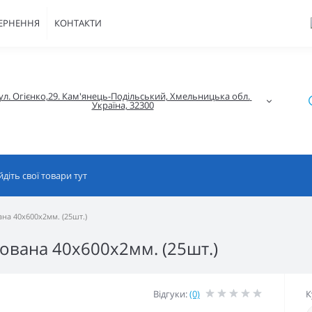
ВЕРНЕННЯ
КОНТАКТИ
ул. Огієнко,29. Кам'янець-Подільський, Хмельницька обл. 
Україна, 32300
а 40x600x2мм. (25шт.)
вана 40x600x2мм. (25шт.)
Відгуки:
(0)
К