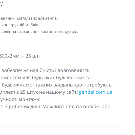
:
ев’яних і металевих елементів.
 конструкцій меблів.
илення та з’єднання частин конструкцій.
00x2мм. – 25 шт.
м
забезпечує надійність і довговічність
лементом для будь-яких будівельних та
я будь-яких монтажних завдань, що потребують
омплект з 25 штук на нашому сайті
gendel.com.ua
зручності монтажу!
 1-3 робочих днів. Можлива оплата онлайн або