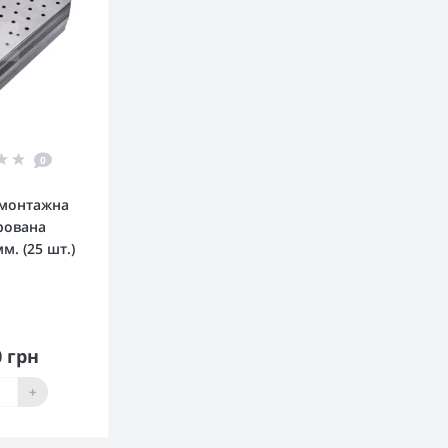
0
 монтажна
рована
м. (25 шт.)
0 грн
кошика
+