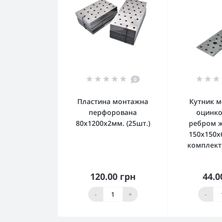
0
Пластина монтажна
Кутник 
перфорована
оцинко
80x1200x2мм. (25шт.)
ребром ж
150x150x
комплект 
120.00 грн
44.0
До кошика
До 
-
+
-