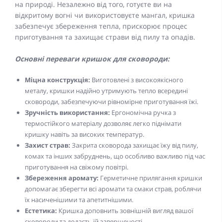
на природі. Незалежно від того, готуєте ви на
відкритому вогні чи використовуєте мангал, кришка
забезпечує збереження тепла, прискорює процес
приготування та захищає страви від пилу та опадів.
Основні переваги кришок для сковороди:
Міцна конструкція:
Виготовлені з високоякісного
металу, кришки надійно утримують тепло всередині
сковороди, забезпечуючи рівномірне приготування їжі.
Зручність використання:
Ергономічна ручка з
термостійкого матеріалу дозволяє легко піднімати
кришку навіть за високих температур.
Захист страв:
Закрита сковорода захищає їжу від пилу,
комах та інших забруднень, що особливо важливо під час
приготування на свіжому повітрі.
Збереження аромату:
Герметичне прилягання кришки
допомагає зберегти всі аромати та смаки страв, роблячи
їх насиченішими та апетитнішими.
Естетика:
Кришка доповнить зовнішній вигляд вашої
сковороди та додасть їй завершеності.