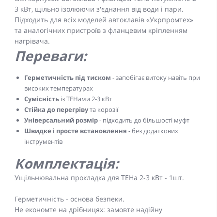
3 кВт, щільно ізолюючи з'єднання від води і пари.
Підходить для всіх моделей автоклавів «Укрпромтех»
та аналогічних пристроїв з фланцевим кріпленням
нагрівача.
Переваги:
Герметичність під тиском
- запобігає витоку навіть при
високих температурах
Сумісність
із ТЕНами 2-3 кВт
Стійка до перегріву
та корозії
Універсальний розмір
- підходить до більшості муфт
Швидке і просте встановлення
- без додаткових
інструментів
Комплектація:
Ущільнювальна прокладка для ТЕНа 2-3 кВт - 1шт.
Герметичність - основа безпеки.
Не економте на дрібницях: замовте надійну