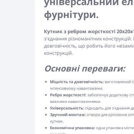
універсальний ел
фурнітури.
Кутник з ребром жорсткості 20x20x
з'єднання різноманітних конструкцій. 
довговічність, що робить його незамі
конструкцій.
Основні переваги:
Міцність та довговічність:
виготовлений із
інтенсивному навантаженні.
Ребро жорсткості:
забезпечує додаткову сті
важкими навантаженнями.
Універсальність:
підходить для з'єднання д
Зручний монтаж:
отвори для кріплення оп
кутник.
Економічна упаковка:
одна упаковка місти