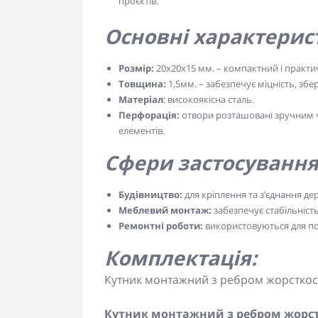
проєктів.
Основні характерис
Розмір:
20x20x15 мм. – компактний і практич
Товщина:
1,5мм. – забезпечує міцність, зб
Матеріал
: високоякісна сталь.
Перфорація:
отвори розташовані зручним 
елементів.
Сфери застосування
Будівництво:
для кріплення та з’єднання дер
Меблевий монтаж:
забезпечує стабільність
Ремонтні роботи:
використовуються для пос
Комплектація:
Кутник монтажний з ребром жорсткості
Кутник монтажний з ребром жорстк