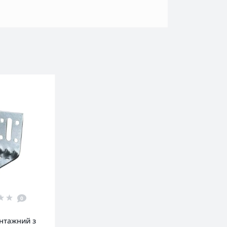
0
нтажний з